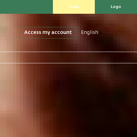
Press
Logo
Access my account
English