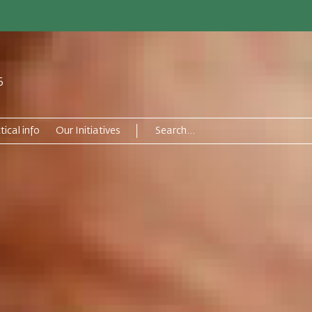
6
tical info
Our Initiatives