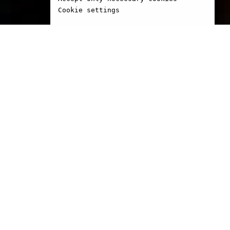
Cookie settings
rn in Haïfa. After
 philosophy and biology
University, he went to the
demy of La Haye to
inema classes. Then he
Netherlands Film and TV
 in Amsterdam. He
ated in many shootings
ed as an editor for many
ms. He made his first
m in 1982.
gs in Cannes