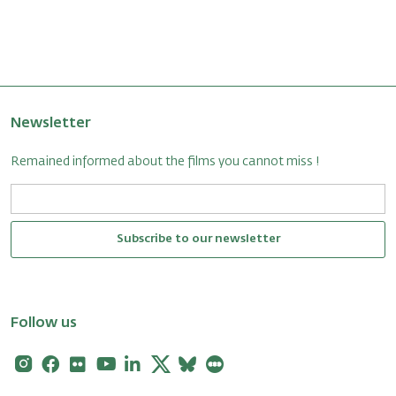
Newsletter
Remained informed about the films you cannot miss !
Subscribe to our newsletter
Follow us
Instagram
Facebook
Flickr
Youtube
Linkedin
X
Bluesky
Letterboxd