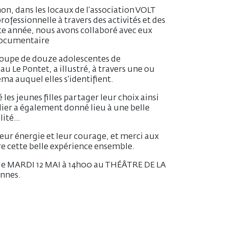
on, dans les locaux de l’association VOLT
rofessionnelle à travers des activités et des
tte année, nous avons collaboré avec eux
/Documentaire
groupe de douze adolescentes de
 Le Pontet, a illustré, à travers une ou
ma auquel elles s’identifient.
es jeunes filles partager leur choix ainsi
lier a également donné lieu à une belle
ilité…
eur énergie et leur courage, et merci aux
re cette belle expérience ensemble.
us le MARDI 12 MAI à 14h00 au THÉÂTRE DE LA
annes.