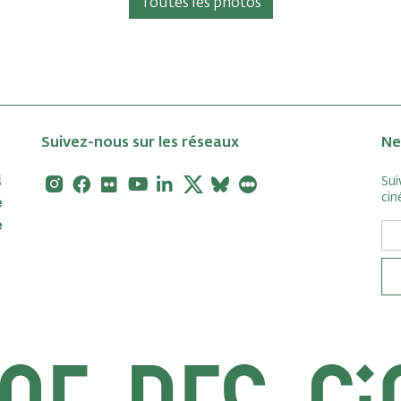
Toutes les photos
Suivez-nous sur les réseaux
Ne
Instagram
Facebook
Flickr
Youtube
Linkedin
X
Bluesky
Letterboxd
Sui
cin