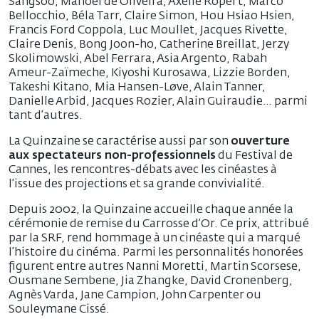
Sangsoo, Manoel de Oliveira, Axelle Ropert, Marco
Bellocchio, Béla Tarr, Claire Simon, Hou Hsiao Hsien,
Francis Ford Coppola, Luc Moullet, Jacques Rivette,
Claire Denis, Bong Joon-ho, Catherine Breillat, Jerzy
Skolimowski, Abel Ferrara, Asia Argento, Rabah
Ameur-Zaïmeche, Kiyoshi Kurosawa, Lizzie Borden,
Takeshi Kitano, Mia Hansen-Løve, Alain Tanner,
Danielle Arbid, Jacques Rozier, Alain Guiraudie… parmi
tant d’autres.
La Quinzaine se caractérise aussi par son
ouverture
aux spectateurs non-professionnels
du Festival de
Cannes, les rencontres-débats avec les cinéastes à
l’issue des projections et sa grande convivialité.
Depuis 2002, la Quinzaine accueille chaque année la
cérémonie de remise du Carrosse d’Or. Ce prix, attribué
par la SRF, rend hommage à un cinéaste qui a marqué
l’histoire du cinéma. Parmi les personnalités honorées
figurent entre autres Nanni Moretti, Martin Scorsese,
Ousmane Sembene, Jia Zhangke, David Cronenberg,
Agnès Varda, Jane Campion, John Carpenter ou
Souleymane Cissé.