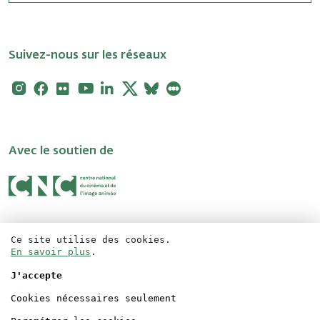
Suivez-nous sur les réseaux
Instagram
Facebook
Flickr
Youtube
Linkedin
X
Bluesky
Letterboxd
Avec le soutien de
Ce site utilise des cookies.
En savoir plus
.
J'accepte
Logos
Contact
Cookies nécessaires seulement
Accréditations
Mentions légales
Presse
Crédits