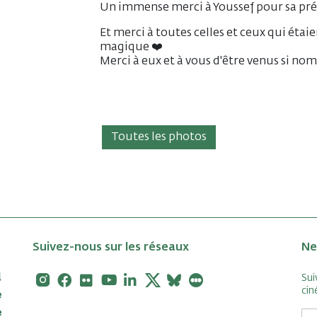
Un immense merci à Youssef pour sa prése
Et merci à toutes celles et ceux qui éta
magique ❤️
Merci à eux et à vous d'être venus si no
Toutes les photos
Suivez-nous sur les réseaux
Ne
Instagram
Facebook
Flickr
Youtube
Linkedin
X
Bluesky
Letterboxd
Sui
cin