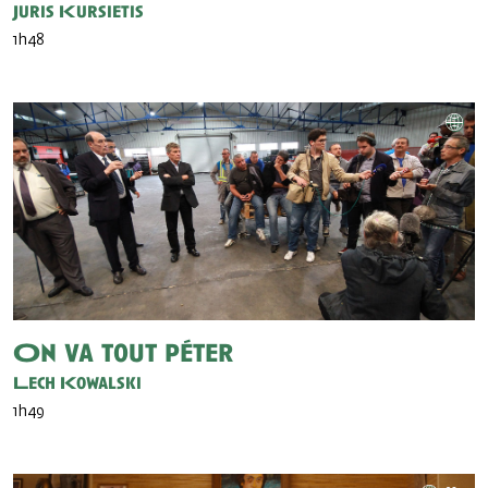
Juris Kursietis
1h48
On va tout péter
Lech Kowalski
1h49