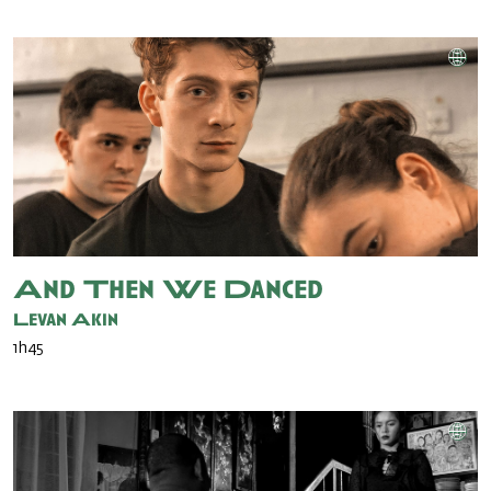
And Then We Danced
Levan Akin
1h45