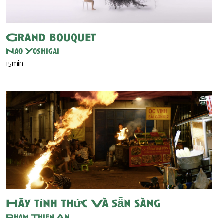
Grand bouquet
Nao Yoshigai
15min
Hãy tỉnh thức Và sẵn sàng
Pham Thien An