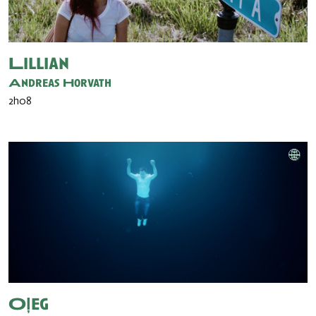
Lillian
Andreas Horvath
2h08
Oļeg