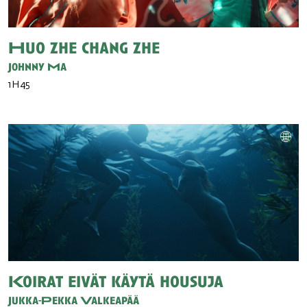
Huo zhe chang zhe
Johnny Ma
1H45
Koirat eivät käytä housuja
Jukka-Pekka Valkeapää