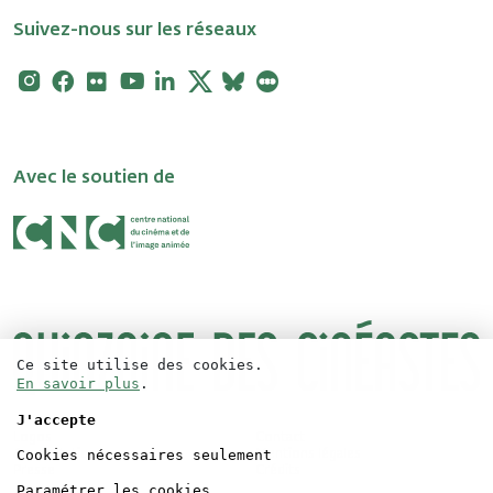
Suivez-nous sur les réseaux
Instagram
Facebook
Flickr
Youtube
Linkedin
X
Bluesky
Letterboxd
Avec le soutien de
Ce site utilise des cookies.
En savoir plus
.
J'accepte
Logos
Contact
Cookies nécessaires seulement
Accréditations
Mentions légales
Presse
Crédits
Paramétrer les cookies