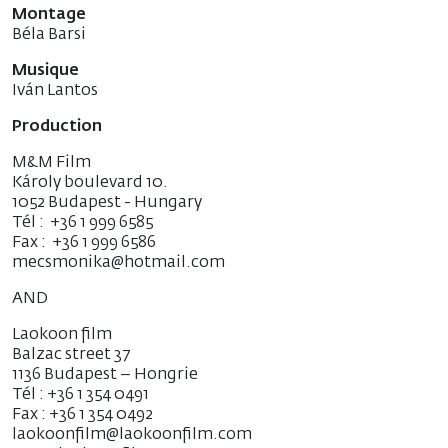
Montage
Béla Barsi
Musique
Iván Lantos
Production
M&M Film
Károly boulevard 10.
1052 Budapest - Hungary
Tél : +36 1 999 6585
Fax : +36 1 999 6586
mecsmonika@hotmail.com
AND
Laokoon film
Balzac street 37
1136 Budapest – Hongrie
Tél : +36 1 354 0491
Fax : +36 1 354 0492
laokoonfilm@laokoonfilm.com