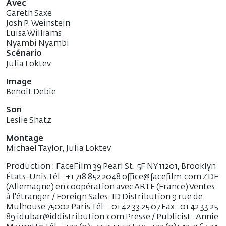
Avec
Gareth Saxe
Josh P. Weinstein
Luisa Williams
Nyambi Nyambi
Scénario
Julia Loktev
Image
Benoit Debie
Son
Leslie Shatz
Montage
Michael Taylor, Julia Loktev
Production : FaceFilm 39 Pearl St. 5F NY 11201, Brooklyn
États-Unis Tél : +1 718 852 2048 office@facefilm.com ZDF
(Allemagne) en coopération avec ARTE (France) Ventes
à l'étranger / Foreign Sales: ID Distribution 9 rue de
Mulhouse 75002 Paris Tél. : 01 42 33 25 07 Fax : 01 42 33 25
89 idubar@iddistribution.com Presse / Publicist : Annie