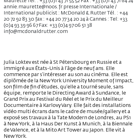
Maurette Tél. : +33 (0)1 43 71 55 52 Fax : +33 (0)1 43 71 64 24
annie.maurette@noos.fr presse Internationale /
International publicist : McDonald & Rutter Tél. : +44
20 72 92 83 30 fax : +44 20 77 34 20 24 à Cannes : Tel: +33
(0)4 93 39 96 67 Fax: +33 (0)4 97 06 51 38
info@mcdonaldrutter.com
Julia Loktev est née à St Pétersbourg en Russie et a
immigré aux États-Unis à l’âge de neuf ans. Elle
commence par s’intéresser au son au cinéma. Elle est
diplômée de la New York University Moment of Impact,
son film de fin d’études, qu’elle a tourné seule, sans
équipe, remporte le Directing Award à Sundance, le
Grand Prix au Festival du Réel et le Prix du Meilleur
Documentaire à Karlovy Vary. Elle fait des installations
vidéo multi écrans dans le cadre de musée/gallery et a
exposé ses travaux à la Tate Modern de Londres, au PS1
à New York, à la Haus Der Kunst à Munich, à la Biennale
de Valence, et à la Mito Art Tower au Japon. Elle vit à
New York.