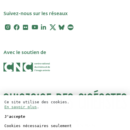
Suivez-nous sur les réseaux
Instagram
Facebook
Flickr
Youtube
Linkedin
X
Bluesky
Letterboxd
Avec le soutien de
Ce site utilise des cookies.
En savoir plus
.
J'accepte
Logos
Contact
Cookies nécessaires seulement
Accréditations
Mentions légales