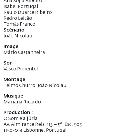
Ana Sofia Ribeiro
Isabel Portugal
Paulo Duarte Ribeiro
Pedro Leitão
Tomás Franco
Scénario
João Nicolau
Image
Mário Castanheira
Son
Vasco Pimentel
Montage
Telmo Churro, João Nicolau
Musique
Mariana Ricardo
Production :
O Som e a fúria
Av. Almirante Reis, 113 – 5º, Esc. 505
1150-014 Lisbonne, Portugal