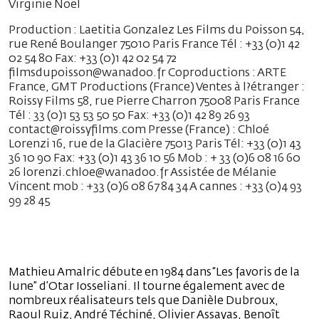
Virginie Noël
Production : Laetitia Gonzalez Les Films du Poisson 54,
rue René Boulanger 75010 Paris France Tél : +33 (0)1 42
02 54 80 Fax: +33 (0)1 42 02 54 72
filmsdupoisson@wanadoo.fr Coproductions : ARTE
France, GMT Productions (France) Ventes à l?étranger :
Roissy Films 58, rue Pierre Charron 75008 Paris France
Tél : 33 (0)1 53 53 50 50 Fax: +33 (0)1 42 89 26 93
contact@roissyfilms.com Presse (France) : Chloé
Lorenzi 16, rue de la Glacière 75013 Paris Tél: +33 (0)1 43
36 10 90 Fax: +33 (0)1 43 36 10 56 Mob : + 33 (0)6 08 16 60
26 lorenzi.chloe@wanadoo.fr Assistée de Mélanie
Vincent mob : +33 (0)6 08 67 84 34 A cannes : +33 (0)4 93
99 28 45
Mathieu Amalric débute en 1984 dans “Les favoris de la
lune” d’Otar Iosseliani. Il tourne également avec de
nombreux réalisateurs tels que Danièle Dubroux,
Raoul Ruiz, André Téchiné, Olivier Assayas, Benoît