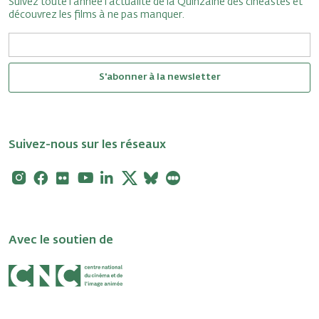
Suivez toute l'année l'actualité de la Quinzaine des cinéastes et
découvrez les films à ne pas manquer.
S'abonner à la newsletter
Suivez-nous sur les réseaux
Instagram
Facebook
Flickr
Youtube
Linkedin
X
Bluesky
Letterboxd
Avec le soutien de