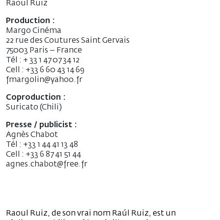
Raoul Ruiz
Production :
Margo Cinéma
22 rue des Coutures Saint Gervais
75003 Paris – France
Tél : + 33 1 47 07 34 12
Cell : +33 6 60 43 14 69
fmargolin@yahoo.fr
Coproduction :
Suricato (Chili)
Presse / publicist :
Agnès Chabot
Tél : +33 1 44 41 13 48
Cell : +33 6 87 41 51 44
agnes.chabot@free.fr
Raoul Ruiz, de son vrai nom Raúl Ruiz, est un