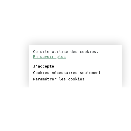
Ce site utilise des cookies.
En savoir plus
.
J'accepte
Cookies nécessaires seulement
Paramétrer les cookies
ller entre à l’IDHEC en
s il effectue son service
 au service
graphique des armées.