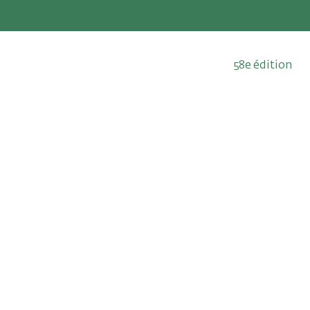
58e édition
13 au 23 mai 2
Qui sommes-nous ?
Édition 2026
Depuis 1969