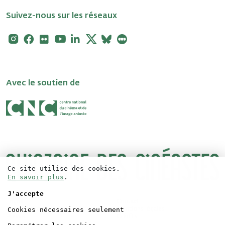
Suivez-nous sur les réseaux
Instagram
Facebook
Flickr
Youtube
Linkedin
X
Bluesky
Letterboxd
Avec le soutien de
Ce site utilise des cookies.
En savoir plus
.
J'accepte
Logos
Contact
Cookies nécessaires seulement
Accréditations
Mentions légales
Presse
Crédits