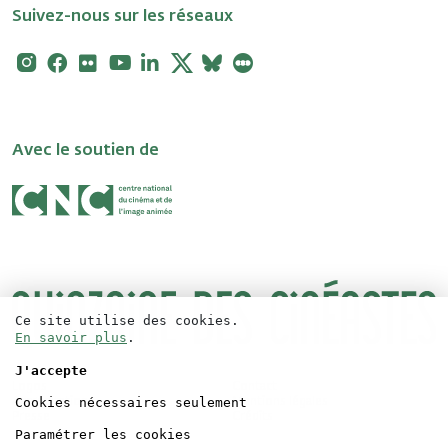
Suivez-nous sur les réseaux
Instagram
Facebook
Flickr
Youtube
Linkedin
X
Bluesky
Letterboxd
Avec le soutien de
Ce site utilise des cookies.
En savoir plus
.
J'accepte
Logos
Contact
Cookies nécessaires seulement
Accréditations
Mentions légales
Presse
Crédits
Paramétrer les cookies