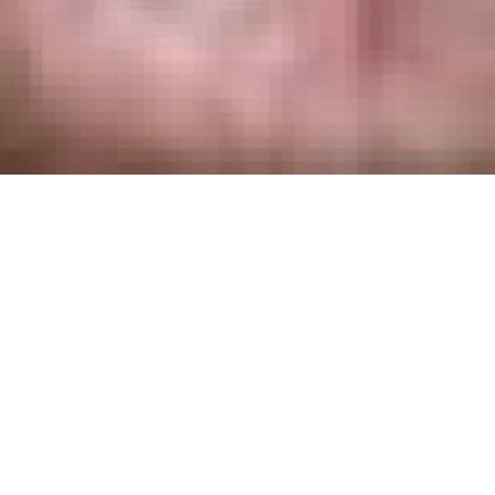
Lumumba
Raoul Peck
Quinzaine 2000
| Long métrage | 1h55
Patrice Lumumba, héros de l’indépend
ans lorsque les premiers soubresauts 
propulsent sur le devant de la scène p
fonctionnaire indigène au bureau de p
par plusieurs séjours en prison pour 