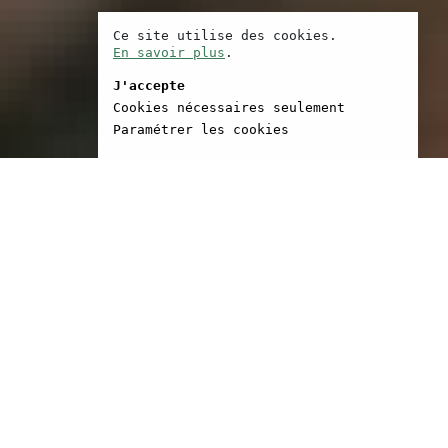
Ce site utilise des cookies.
En savoir plus
.
J'accepte
Cookies nécessaires seulement
Paramétrer les cookies
85 : ingénieur-
te, puis journaliste et
phe. 1988 : diplômé de
e du Film et de la
n de Berlin. 1994 – 1995 :
r à la Tisch School of the
’Université de New York.
inistre de la Culture
Producteur, scénariste,
ur.