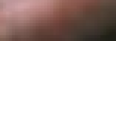
1980 – 19
économis
photogra
l’Académi
Télévisio
professeu
ance congolaise, n’a pas trente
Arts de l
d’une décolonisation bâclée le
Ancien M
d’Haïti. 
olitique internationale. De
réalisate
oste de Stanleyville, en passant
vol ou pour incitation au désordre,