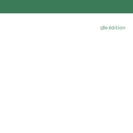
58e édition
13 au 23 mai 2
Qui sommes-nous ?
Édition 2026
Depuis 1969