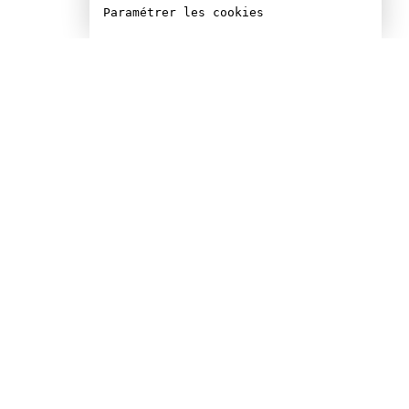
Paramétrer les cookies
re Lefèbvre est un
ur, scénariste, acteur,
 producteur, directeur
otographie et
eur québécois.
ons à Cannes