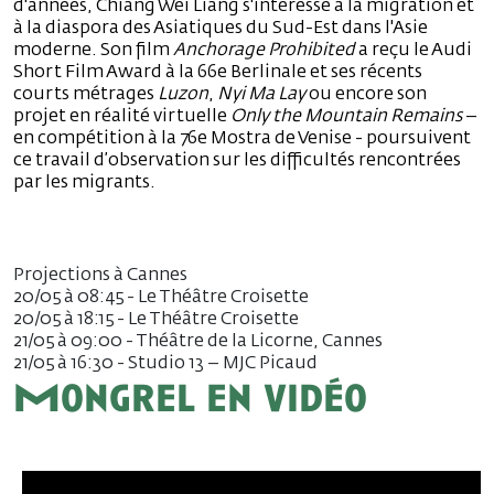
d'années, Chiang Wei Liang s'intéresse à la migration et
à la diaspora des Asiatiques du Sud-Est dans l'Asie
moderne. Son film
Anchorage Prohibited
a reçu le Audi
Short Film Award à la 66e Berlinale et ses récents
courts métrages
Luzon
,
Nyi Ma Lay
ou encore son
projet en réalité virtuelle
Only the Mountain Remains
–
en compétition à la 76e Mostra de Venise - poursuivent
ce travail d’observation sur les difficultés rencontrées
par les migrants.
Projections à Cannes
20/05 à 08:45 - Le Théâtre Croisette
20/05 à 18:15 - Le Théâtre Croisette
21/05 à 09:00 - Théâtre de la Licorne, Cannes
21/05 à 16:30 - Studio 13 – MJC Picaud
Mongrel en vidéo