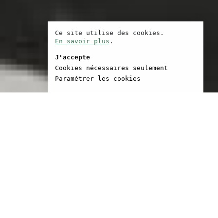
Ce site utilise des cookies.
En savoir plus
.
J'accepte
Cookies nécessaires seulement
Paramétrer les cookies
saic dans le New Jersey.
btenu cette année son
(MFA) de l’université de
 après avoir déjà réalisé
ts métrages : “Cocktails
ui a été diffusé sur HBO et
“Another Damaging Day”,
dans plusieurs festivals
k, Seattle, Montréal et
entre autres). “My New