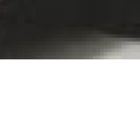
Née à Pas
Elle a o
diplôme 
Columbia,
deux cour
at Six” q
une trentaine d’années et son mari
PBS, et 
 reçoivent dans leur pavillon de
présenté 
(New Yor
t son amie Myra qui leur
Locarno 