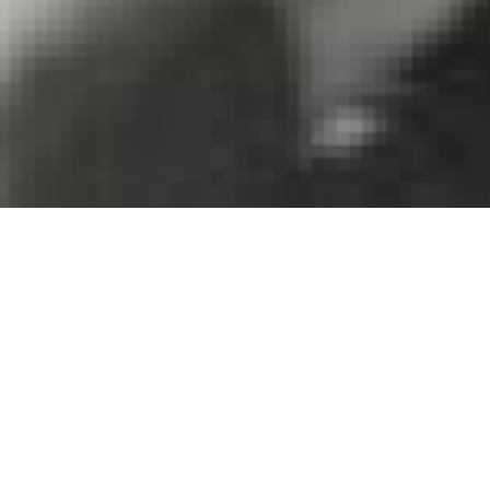
My New Gun
Stacy Cochran
Quinzaine 1992
| Long métrage | 1 H 35
Debbie, jeune femme au foyer âgée d’
Gerald, radiologue dans le New Jersey,
banlieue Irwin, l’associé de Gerald, e