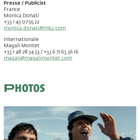
Presse / Publicist
France
Monica Donati
+33 1 43 07 55 22
monica.donati@mk2.com
Internationale
Magali Montet
+33 1 48 28 34 33 / +33 6 71 63 36 16
magali@magalimontet.com
Photos