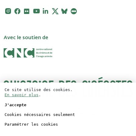
Instagram
Facebook
Flickr
Youtube
Linkedin
X
Bluesky
Letterboxd
Avec le soutien de
Ce site utilise des cookies.
En savoir plus
.
J'accepte
Logos
Contact
Cookies nécessaires seulement
Accréditations
Mentions légales
Presse
Crédits
Paramétrer les cookies