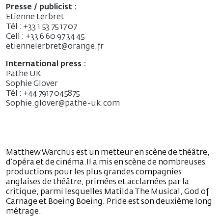
Presse / publicist :
Etienne Lerbret
Tél : +33 1 53 75 17 07
Cell : +33 6 60 97 34 45
etiennelerbret@orange.fr
International press :
Pathe UK
Sophie Glover
Tél : +44 7917 045875
Sophie.glover@pathe-uk.com
Matthew Warchus est un metteur en scène de théâtre,
d’opéra et de cinéma.Il a mis en scène de nombreuses
productions pour les plus grandes compagnies
anglaises de théâtre, primées et acclamées par la
critique, parmi lesquelles Matilda The Musical, God of
Carnage et Boeing Boeing. Pride est son deuxième long
métrage.