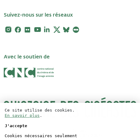
Suivez-nous sur les réseaux
Instagram
Facebook
Flickr
Youtube
Linkedin
X
Bluesky
Letterboxd
Avec le soutien de
Ce site utilise des cookies.
En savoir plus
.
J'accepte
Logos
Contact
Cookies nécessaires seulement
Accréditations
Mentions légales