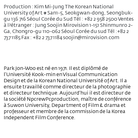
Production : Kim Mi-Jung The Korean National
University of Art # San1-5, Seokgwan-dong, Seongbuk-
gu 136 716 Séoul Corée du Sud Tél : +82 2 958 2500 Ventes
à l?étranger : Jung Soojin Mirovision 1-151 Shinmunro 2-
Ga, Chongro-gu 110-062 Séoul Corée du sud Tél :+82 2
737 1185 Fax : +82 2 737 1184 soojin@mirovision.com
Park Jon-Woo est né en 1971. Il est diplômé de
l’Université Kook-min en Visual Communication
Design et de la Korean National Université of Art. Il a
ensuite travaillé comme directeur de la photographie
et directeur technique. Aujourd’hui il est directeur de
la société NpcrewPcproduction, maître de conférence
à Suwon University, Department of Film & drama et
professeur et membre de la commission de la Korea
Independent Film Conference.