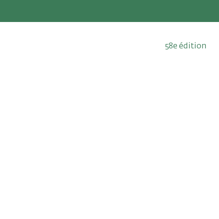
58e édition
13 au 23 mai 2
Qui sommes-nous ?
Édition 2026
Depuis 1969