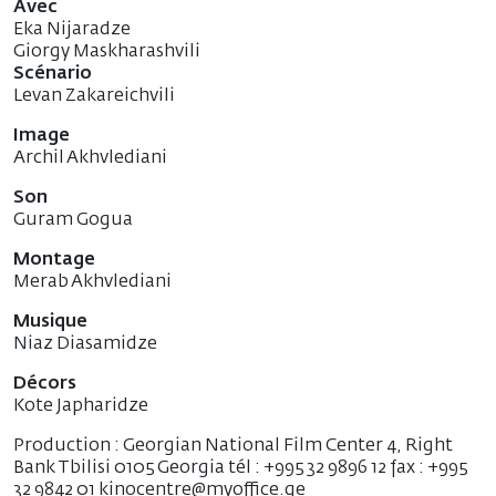
Avec
Eka Nijaradze
Giorgy Maskharashvili
Scénario
Levan Zakareichvili
Image
Archil Akhvlediani
Son
Guram Gogua
Montage
Merab Akhvlediani
Musique
Niaz Diasamidze
Décors
Kote Japharidze
Production : Georgian National Film Center 4, Right
Bank Tbilisi 0105 Georgia tél : +995 32 9896 12 fax : +995
32 9842 01 kinocentre@myoffice.ge