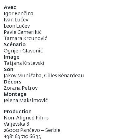
Avec
Igor Benčina
Ivan Lučev
Leon Lučev
Pavle Čemerikić
Tamara Krcunović
Scénario
Ognjen Glavonić
Image
Tatjana Krstevski
Son
Jakov Munižaba, Gilles Bénardeau
Décors
Zorana Petrov
Montage
Jelena Maksimović
Production
Non-Aligned Films
Valjevska 8
26000 Pančevo – Serbie
+381 63 710 66 33