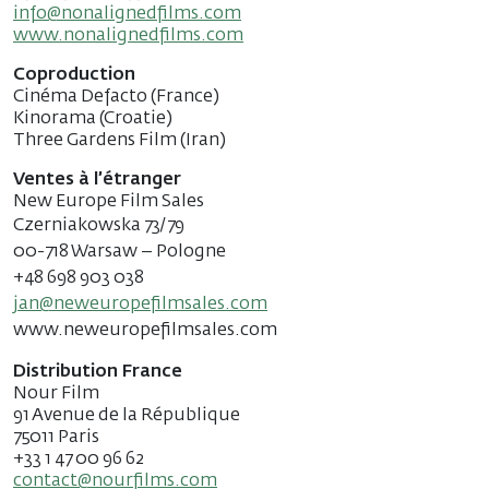
info@nonalignedfilms.com
www.nonalignedfilms.com
Coproduction
Cinéma Defacto (France)
Kinorama (Croatie)
Three Gardens Film (Iran)
Ventes à l’étranger
New Europe Film Sales
Czerniakowska 73/79
00-718 Warsaw – Pologne
+48 698 903 038
jan@neweuropefilmsales.com
www.neweuropefilmsales.com
Distribution France
Nour Film
91 Avenue de la République
75011 Paris
+33 1 47 00 96 62
contact@nourfilms.com