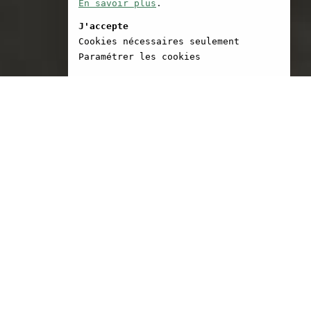
En savoir plus
.
J'accepte
Cookies nécessaires seulement
Paramétrer les cookies
go (Portugal) en 1949. Il
études d’Ingénieur et de
ans l’Ecole de Cinéma au
oire National. Il dirige
à Coimbra, les Cineclubs
ra et de porto.
ons à Cannes