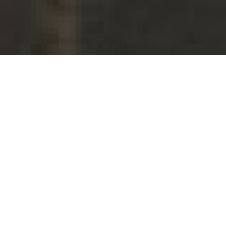
as
Né à Lame
fait des 
Cinéma d
Conservat
le CITAC 
de Coimb
 six et quatorze heures. Une femme
 que j’ai et ne rien savoir des
 précèdent la naissance de son
Projecti
 son compagnon, un homme
e des histoires coïncidant avec les
i oublier sa douleur. Des histoires
llucinées. Au moment même où, en