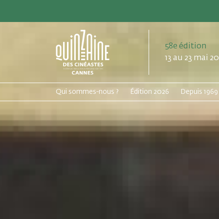
58e édition
13 au 23 mai 2
Qui sommes-nous ?
Édition 2026
Depuis 1969