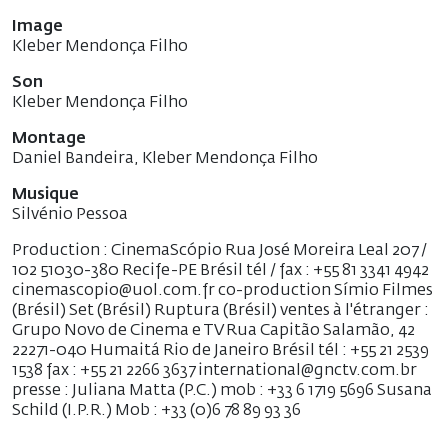
Image
Kleber Mendonça Filho
Son
Kleber Mendonça Filho
Montage
Daniel Bandeira, Kleber Mendonça Filho
Musique
Silvénio Pessoa
Production : CinemaScópio Rua José Moreira Leal 207 /
102 51030-380 Recife-PE Brésil tél / fax : +55 81 3341 4942
cinemascopio@uol.com.fr co-production Símio Filmes
(Brésil) Set (Brésil) Ruptura (Brésil) ventes à l'étranger :
Grupo Novo de Cinema e TV Rua Capitão Salamão, 42
22271-040 Humaitá Rio de Janeiro Brésil tél : +55 21 2539
1538 fax : +55 21 2266 3637 international@gnctv.com.br
presse : Juliana Matta (P.C.) mob : +33 6 1719 5696 Susana
Schild (I.P.R.) Mob : +33 (0)6 78 89 93 36