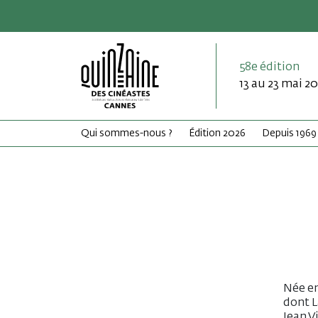
58e édition
13 au 23 mai 2
Qui sommes-nous ?
Édition 2026
Depuis 1969
Née en
dont L
Jean V