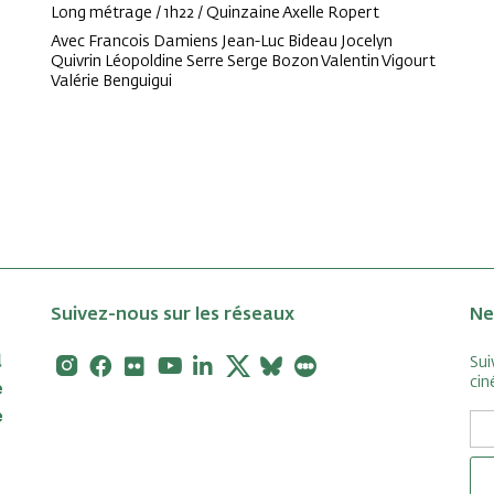
Long métrage / 1h22 / Quinzaine Axelle Ropert
Avec Francois Damiens Jean-Luc Bideau Jocelyn
Quivrin Léopoldine Serre Serge Bozon Valentin Vigourt
Valérie Benguigui
Suivez-nous sur les réseaux
Ne
Instagram
Facebook
Flickr
Youtube
Linkedin
X
Bluesky
Letterboxd
Sui
cin