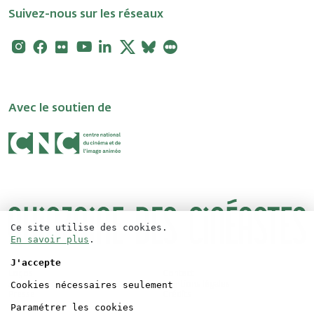
Suivez-nous sur les réseaux
Instagram
Facebook
Flickr
Youtube
Linkedin
X
Bluesky
Letterboxd
Avec le soutien de
Ce site utilise des cookies.
En savoir plus
.
J'accepte
Logos
Contact
Cookies nécessaires seulement
Accréditations
Mentions légales
Presse
Crédits
Paramétrer les cookies