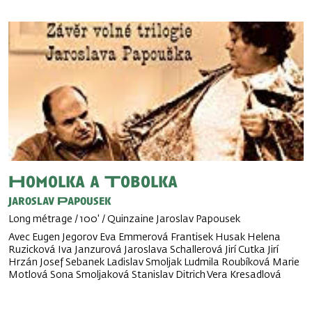
Homolka a Tobolka
Jaroslav Papousek
Long métrage / 100' / Quinzaine Jaroslav Papousek
Avec Eugen Jegorov Eva Emmerová Frantisek Husak Helena
Ruzicková Iva Janzurová Jaroslava Schallerová Jirí Cutka Jirí
Hrzán Josef Sebanek Ladislav Smoljak Ludmila Roubíková Marie
Motlová Sona Smoljaková Stanislav Ditrich Vera Kresadlová