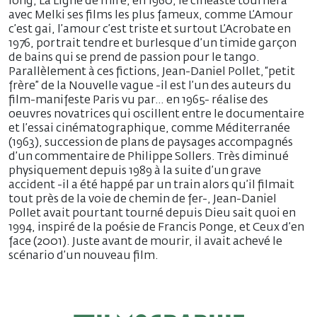
long, La Ligne de mire, en 1960, le cinéaste tournera
avec Melki ses films les plus fameux, comme L’Amour
c’est gai, l’amour c’est triste et surtout L’Acrobate en
1976, portrait tendre et burlesque d’un timide garçon
de bains qui se prend de passion pour le tango.
Parallèlement à ces fictions, Jean-Daniel Pollet, “petit
frère” de la Nouvelle vague -il est l’un des auteurs du
film-manifeste Paris vu par… en 1965- réalise des
oeuvres novatrices qui oscillent entre le documentaire
et l’essai cinématographique, comme Méditerranée
(1963), succession de plans de paysages accompagnés
d’un commentaire de Philippe Sollers. Très diminué
physiquement depuis 1989 à la suite d’un grave
accident -il a été happé par un train alors qu’il filmait
tout près de la voie de chemin de fer-, Jean-Daniel
Pollet avait pourtant tourné depuis Dieu sait quoi en
1994, inspiré de la poésie de Francis Ponge, et Ceux d’en
face (2001). Juste avant de mourir, il avait achevé le
scénario d’un nouveau film.