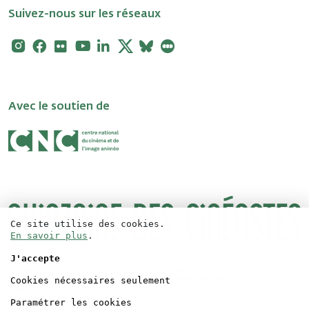
Suivez-nous sur les réseaux
Instagram
Facebook
Flickr
Youtube
Linkedin
X
Bluesky
Letterboxd
Avec le soutien de
Ce site utilise des cookies.
En savoir plus
.
J'accepte
Logos
Contact
Cookies nécessaires seulement
Accréditations
Mentions légales
Presse
Crédits
Paramétrer les cookies