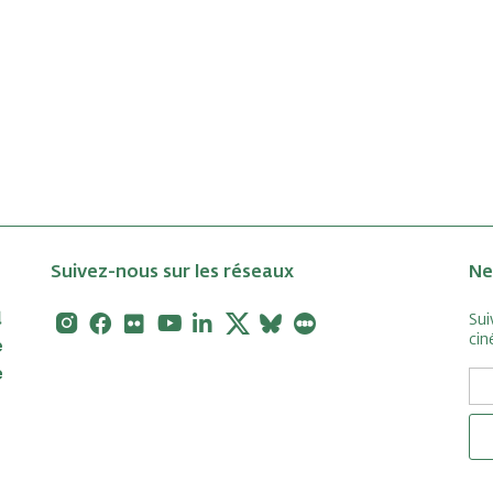
Suivez-nous sur les réseaux
Ne
Instagram
Facebook
Flickr
Youtube
Linkedin
X
Bluesky
Letterboxd
Sui
cin