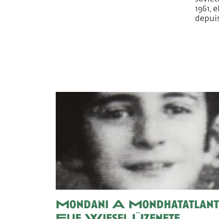
1961, 
depuis
Mondani A Mondhatatlant 
Elie Wiesel Üzenete