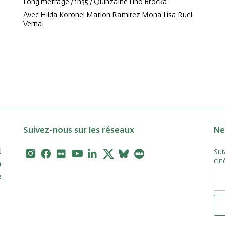
Long métrage / 1h35 / Quinzaine Lino Brocka
Avec Hilda Koronel Marlon Ramirez Mona Lisa Ruel
Vernal
Suivez-nous sur les réseaux
Ne
Instagram
Facebook
Flickr
Youtube
Linkedin
X
Bluesky
Letterboxd
Sui
cin