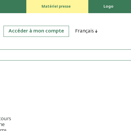
Matériel presse
Logo
Accéder à mon compte
Français
 cours
mme
ilms