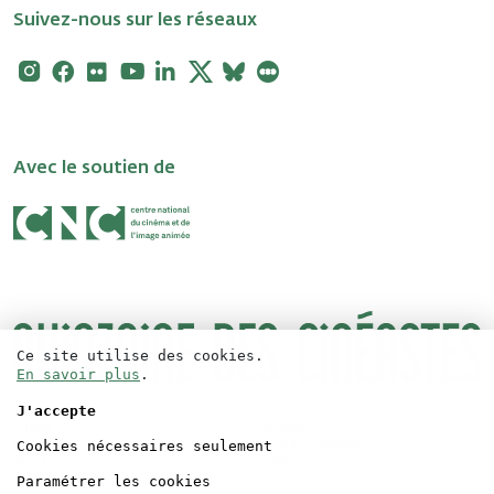
Suivez-nous sur les réseaux
Instagram
Facebook
Flickr
Youtube
Linkedin
X
Bluesky
Letterboxd
Avec le soutien de
Ce site utilise des cookies.
En savoir plus
.
J'accepte
Logos
Contact
Cookies nécessaires seulement
Accréditations
Mentions légales
Presse
Crédits
Paramétrer les cookies