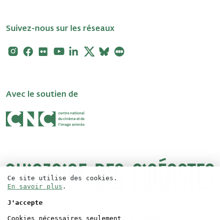
Suivez-nous sur les réseaux
Instagram
Facebook
Flickr
Youtube
Linkedin
X
Bluesky
Letterboxd
Avec le soutien de
Ce site utilise des cookies.
En savoir plus
.
J'accepte
Logos
Contact
Cookies nécessaires seulement
Accréditations
Mentions légales