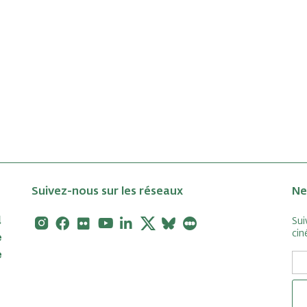
Suivez-nous sur les réseaux
Ne
Instagram
Facebook
Flickr
Youtube
Linkedin
X
Bluesky
Letterboxd
Sui
cin