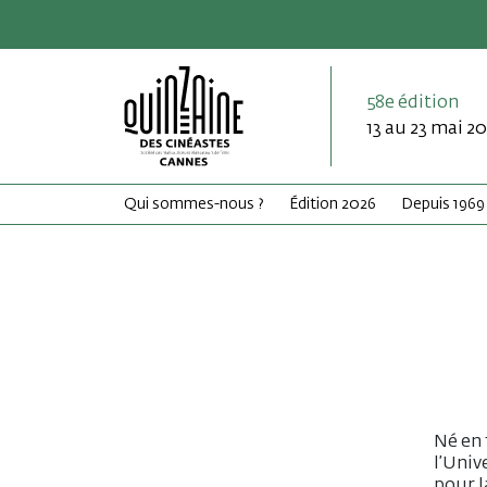
58e édition
13 au 23 mai 2
Qui sommes-nous ?
Édition 2026
Depuis 1969
Né en 
l’Univ
pour l