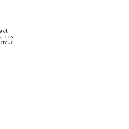
a et
v, puis
acteur.