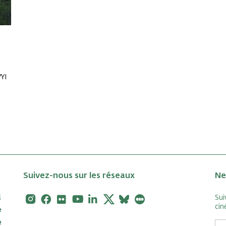
YI
Suivez-nous sur les réseaux
Ne
Instagram
Facebook
Flickr
Youtube
Linkedin
X
Bluesky
Letterboxd
Sui
cin