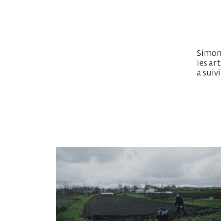
Simon 
les ar
a suiv