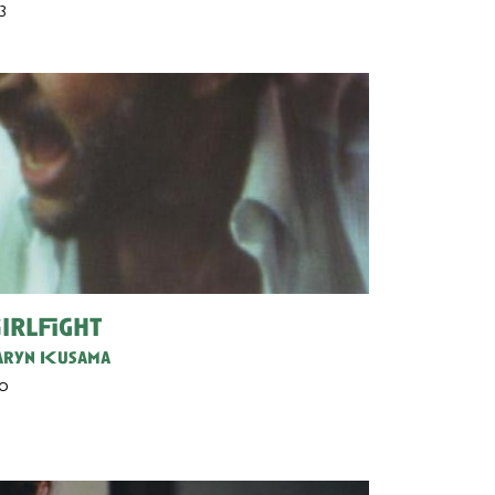
3
irlfight
ryn Kusama
50