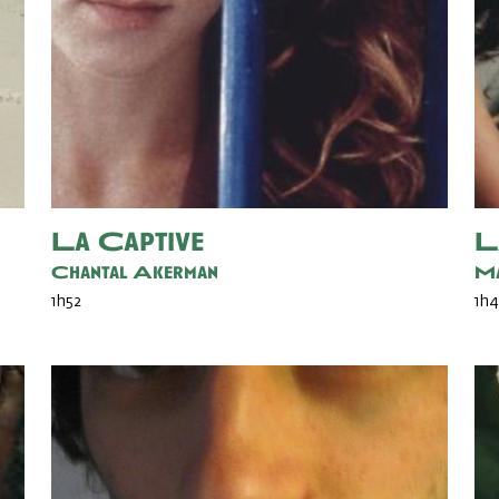
La Captive
L
Chantal Akerman
Ma
1h52
1h4