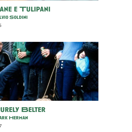
ane e Tulipani
lvio Soldini
5
urely Belter
rk Herman
7