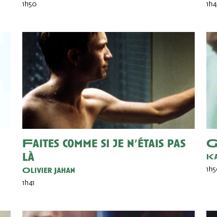
1h50
1h4
Faites comme si je n’étais pas
G
là
Ka
Olivier Jahan
1h
1h41