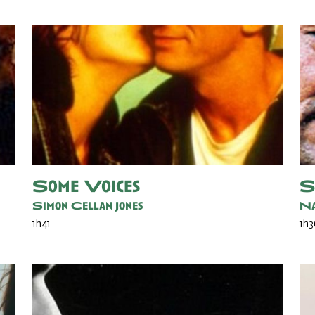
Some Voices
S
Simon Cellan Jones
Na
1h41
1h3