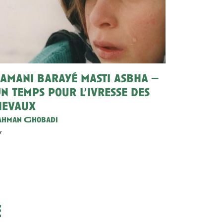
amani barayé masti asbha –
n temps pour l’ivresse des
hevaux
hman Ghobadi
7
e