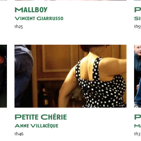
Mallboy
P
Vincent Giarrusso
Si
1h25
1h5
Petite Chérie
P
Anne Villacèque
Ma
1h46
1h3