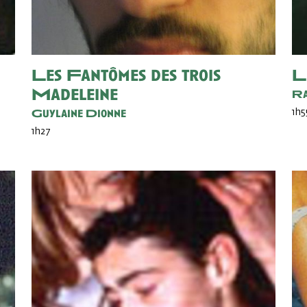
Les Fantômes des trois
L
Madeleine
Ra
Guylaine Dionne
1h5
1h27