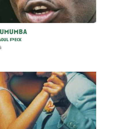
umumba
oul Peck
5